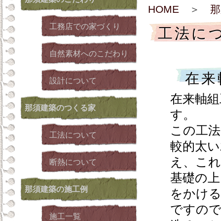
HOME
＞
那
工務店での家づくり
工法に
自然素材へのこだわり
在来
設計について
在来軸組
那須建築
のつくる家
す。
この工法
工法について
較的太い
え、これ
断熱について
基礎の上
那須建築
の施工例
をかける
ですので
施工一覧