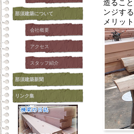
造ること
ンジす
那須建築
について
メリッ
会社概要
アクセス
スタッフ紹介
那須建築新聞
リンク集