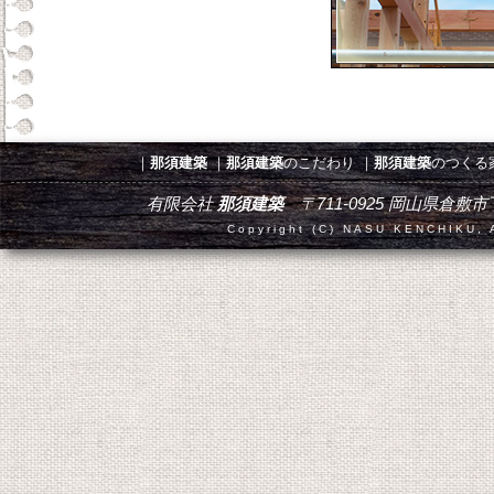
｜
那須建築
｜
那須建築
のこだわり
｜
那須建築
のつくる
有限会社
那須建築
〒711-0925 岡山県倉敷市下津井田
Copyright (C) NASU KENCHIKU, A