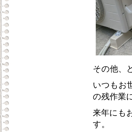
その他、
いつもお
の残作業
来年にも
す。