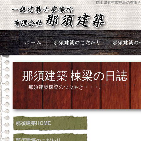
岡山県倉敷市児島の有限
那須建築 棟梁の日誌
那須建築棟梁のつぶやき・・・。
那須建築
HOME
那須建築
のこだわり