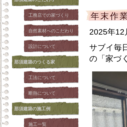
年末作
工務店での家づくり
2025年1
自然素材へのこだわり
サブイ毎
設計について
の「家づ
那須建築
のつくる家
工法について
断熱について
那須建築
の施工例
施工一覧