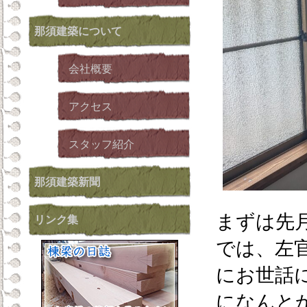
那須建築
について
会社概要
アクセス
スタッフ紹介
那須建築新聞
まずは先
リンク集
では、左
にお世話
になんと