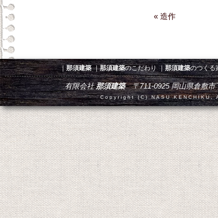
« 造作
｜
那須建築
｜
那須建築
のこだわり
｜
那須建築
のつくる
有限会社
那須建築
〒711-0925 岡山県倉敷市下津井田
Copyright (C) NASU KENCHIKU, A