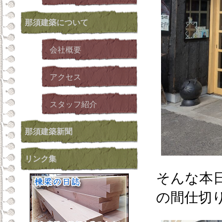
那須建築
について
会社概要
アクセス
スタッフ紹介
那須建築新聞
リンク集
そんな本
の間仕切