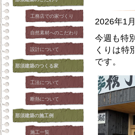
工務店での家づくり
2026年1
自然素材へのこだわり
今週も特
くりは特
設計について
です。
那須建築
のつくる家
工法について
断熱について
那須建築
の施工例
施工一覧