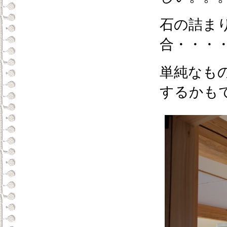
石の詰ま
合・・・
単純なも
するかも