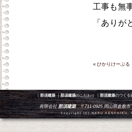
工事も無
「ありが
« ひかりけーぶる
｜
那須建築
｜
那須建築
のこだわり
｜
那須建築
のつくる
有限会社
那須建築
〒711-0925 岡山県倉敷市下津井田
Copyright (C) NASU KENCHIKU, A