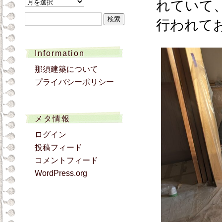
ア
れていて
ー
検
行われて
カ
索:
イ
ブ
Information
那須建築について
プライバシーポリシー
メタ情報
ログイン
投稿フィード
コメントフィード
WordPress.org