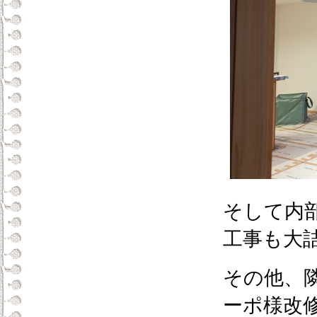
そして内
工事も大
その他、
ーポ様改