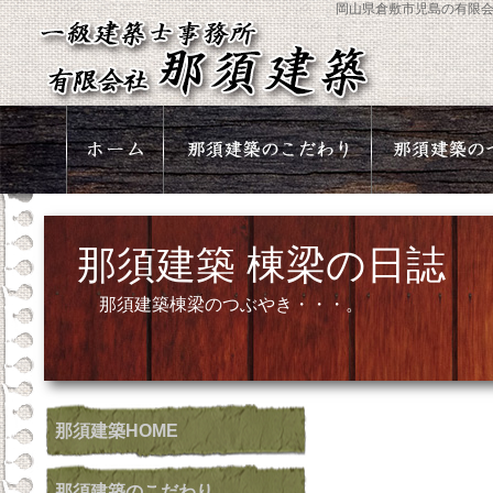
岡山県倉敷市児島の有限
那須建築 棟梁の日誌
那須建築棟梁のつぶやき・・・。
那須建築
HOME
那須建築
のこだわり