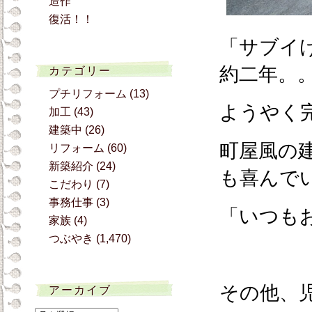
造作
復活！！
「サブイ
約二年。
カテゴリー
プチリフォーム
(13)
ようやく
加工
(43)
建築中
(26)
町屋風の
リフォーム
(60)
新築紹介
(24)
も喜んで
こだわり
(7)
事務仕事
(3)
「いつも
家族
(4)
つぶやき
(1,470)
その他、
アーカイブ