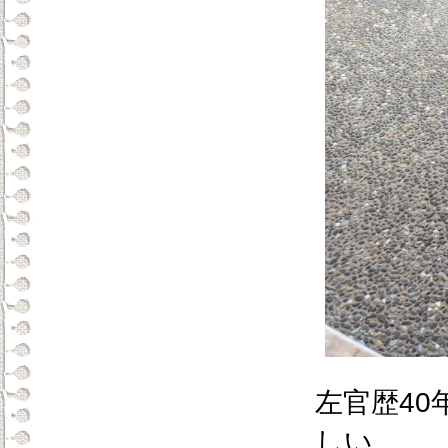
左官歴4
しい。。