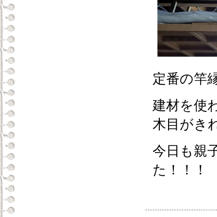
定番の竿
建材を使
木目がき
今日も親
た！！！