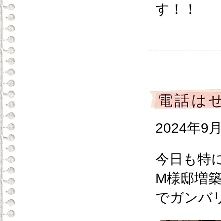
す！！
電話は
2024年9
今日も特
M様邸増
でガンバ