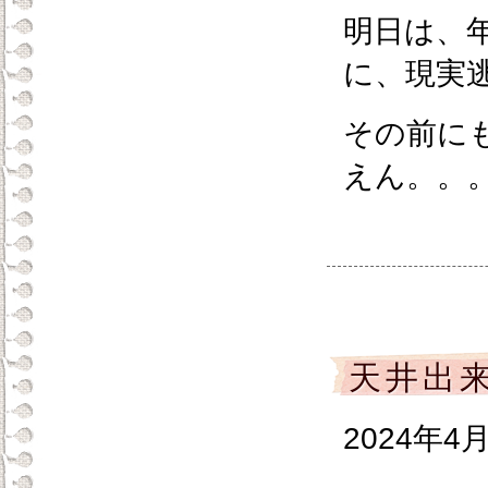
明日は、
に、現実
その前に
えん。。
天井出
2024年4