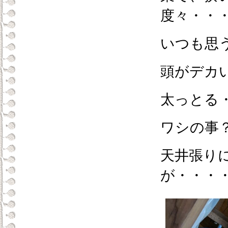
度々・・
いつも思
頭がデカ
太っとる
ワシの事
天井張り
が・・・