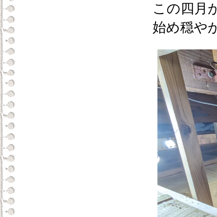
この四月
始め穏や