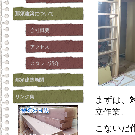
那須建築
について
会社概要
アクセス
スタッフ紹介
那須建築新聞
リンク集
まずは、
立作業。
こないだ