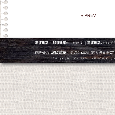
« PREV
｜
那須建築
｜
那須建築
のこだわり
｜
那須建築
のつくる
有限会社
那須建築
〒711-0925 岡山県倉敷市下津井田
Copyright (C) NASU KENCHIKU, A