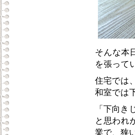
そんな本
を張って
住宅では
和室では
「下向き
と思われ
業で、狭