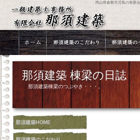
岡山県倉敷市児島の有限
那須建築 棟梁の日誌
那須建築棟梁のつぶやき・・・。
那須建築
HOME
那須建築
のこだわり