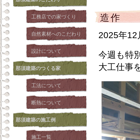
造作
工務店での家づくり
2025年1
自然素材へのこだわり
設計について
今週も特
大工仕事
那須建築
のつくる家
工法について
断熱について
那須建築
の施工例
施工一覧