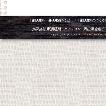
｜
那須建築
｜
那須建築
のこだわり
｜
那須建築
のつくる
有限会社
那須建築
〒711-0925 岡山県倉敷市下津井田
Copyright (C) NASU KENCHIKU, A