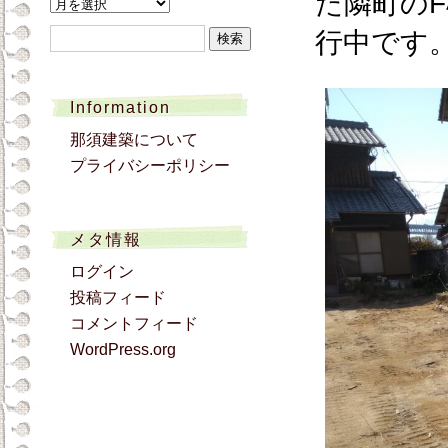
た隣町の
ア
ー
検
行中です
カ
索:
イ
ブ
Information
那須建築について
プライバシーポリシー
メタ情報
ログイン
投稿フィード
コメントフィード
WordPress.org