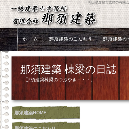
岡山県倉敷市児島の有限
那須建築 棟梁の日誌
那須建築棟梁のつぶやき・・・。
那須建築
HOME
那須建築
のこだわり