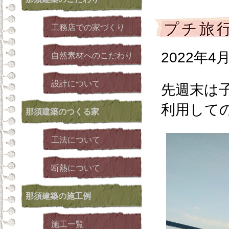
プチ旅
工務店での家づくり
2022年4
自然素材へのこだわり
設計について
先週末は
利用して
那須建築
のつくる家
工法について
断熱について
那須建築
の施工例
施工一覧