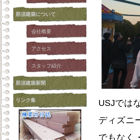
那須建築
について
会社概要
アクセス
スタッフ紹介
那須建築新聞
リンク集
USJでは
ディズニ
でもなく